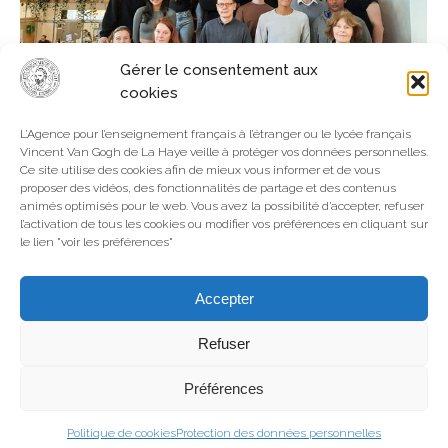
Gérer le consentement aux
cookies
ECHANGE FRANCO-NÉERLANDAIS
L’Agence pour l’enseignement français à l’étranger ou le lycée français
Vincent Van Gogh de La Haye veille à protéger vos données personnelles.
Collège-Lycée
,
La Haye
,
Néerlandais
Par
Webmaster
Ce site utilise des cookies afin de mieux vous informer et de vous
9 mars 2023
proposer des vidéos, des fonctionnalités de partage et des contenus
animés optimisés pour le web. Vous avez la possibilité d’accepter, refuser
A la rencontre des élèves du lycée Blaise Pascal de
l’activation de tous les cookies ou modifier vos préférences en cliquant sur
Zaandam Onze reis naar een Nederlandse school
le lien "voir les préférences"
Op donderdag 16 februari verlieten we de Franse
school om leerlingen op een Nederlandse school in
Accepter
Zaandam te zien. In de ochtend stelden we onszelf
voor, daarna spraken we over migratie in onze
Refuser
familie. Daarna hebben we posters…
Préférences
Politique de cookies
Protection des données personnelles
Go