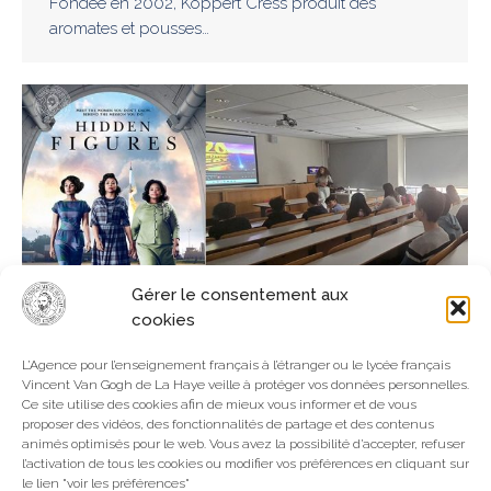
Fondée en 2002, Koppert Cress produit des
aromates et pousses…
Gérer le consentement aux
cookies
SENSIBILISATION À L’ÉGALITÉ
L’Agence pour l’enseignement français à l’étranger ou le lycée français
Vincent Van Gogh de La Haye veille à protéger vos données personnelles.
Bien-être
,
Collège-Lycée
,
La Haye
Par
Webmaster
Ce site utilise des cookies afin de mieux vous informer et de vous
24 mars 2026
proposer des vidéos, des fonctionnalités de partage et des contenus
animés optimisés pour le web. Vous avez la possibilité d’accepter, refuser
Sensibilisation à l’égalité : une séance autour de la
l’activation de tous les cookies ou modifier vos préférences en cliquant sur
Journée internationale des droits des femmes À
le lien "voir les préférences"