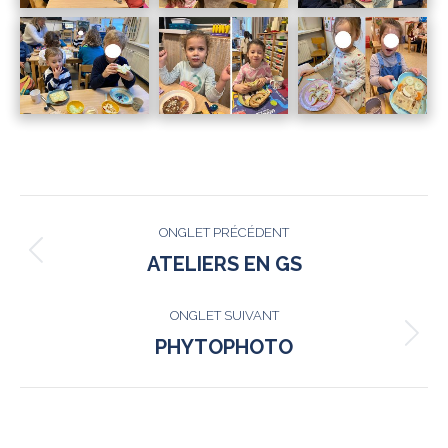
NAVIGATION
ONGLET PRÉCÉDENT
DE
Onglet
ATELIERS EN GS
précédent
COMMENTAIRE
ONGLET SUIVANT
Onglet
PHYTOPHOTO
suivant