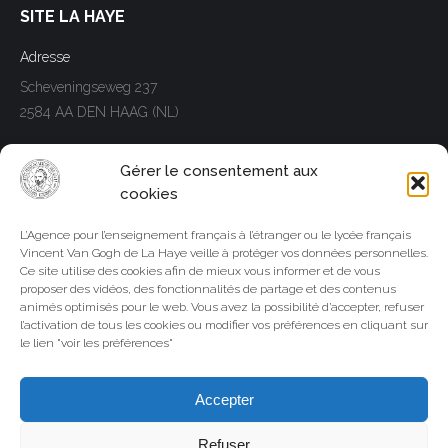
SITE LA HAYE
Adresse
Scheveningseweg 237
2584 AA DEN HAAG (NL)
Telephone
Gérer le consentement aux
Tél. +31(0)70.3066920
cookies
Trouvez nous sur :
L’Agence pour l’enseignement français à l’étranger ou le lycée français
Facebook
LinkedIn
Instagram
Whatsapp
Vincent Van Gogh de La Haye veille à protéger vos données personnelles.
page
page
page
page
Ce site utilise des cookies afin de mieux vous informer et de vous
SITE AMSTERDAM
opens
opens
opens
opens
proposer des vidéos, des fonctionnalités de partage et des contenus
animés optimisés pour le web. Vous avez la possibilité d’accepter, refuser
in
in
in
in
Adresse
l’activation de tous les cookies ou modifier vos préférences en cliquant sur
new
new
new
new
le lien "voir les préférences"
Rustenburgerstraat 246
window
window
window
window
1073 GK AMSTERDAM (NL)
Accepter
Telephone
Refuser
Tél. +31(0)20.6446507