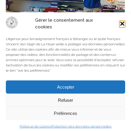
Gérer le consentement aux
CHILDREN FOR THE OCEANS
cookies
Collège-Lycée
,
Développement durable
,
La Haye
,
L’Agence pour l’enseignement français à l’étranger ou le lycée français
Vincent Van Gogh de La Haye veille à protéger vos données personnelles.
Maternelle-Elémentaire
Ce site utilise des cookies afin de mieux vous informer et de vous
Par
Webmaster
5 décembre 2024
proposer des vidéos, des fonctionnalités de partage et des contenus
animés optimisés pour le web. Vous avez la possibilité d’accepter, refuser
Nous adressons un très grand nos remerciements à
l’activation de tous les cookies ou modifier vos préférences en cliquant sur
Marin et Thomas pour avoir ouvert les portes de
le lien "voir les préférences"
« Children for the Oceans » aux élèves de CM1 du
Lycée Français Vincent van Gogh Pays-Bas et aux
Accepter
éco-délégués du secondaire ! Leur objectif :
présenter aux élèves avec conviction et un étalage
Refuser
documenté les sources de pollution des…
Préférences
Politique de cookies
Protection des données personnelles