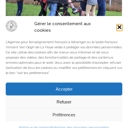
Gérer le consentement aux
cookies
UNE BELLE AVENTURE (2)
L’Agence pour l’enseignement français à l’étranger ou le lycée français
Vincent Van Gogh de La Haye veille à protéger vos données personnelles.
La Haye
,
Maternelle-Elémentaire
Par
Webmaster
Ce site utilise des cookies afin de mieux vous informer et de vous
3 février 2020
proposer des vidéos, des fonctionnalités de partage et des contenus
animés optimisés pour le web. Vous avez la possibilité d’accepter, refuser
La suite d’une belle aventure Sébastien Naulais est
l’activation de tous les cookies ou modifier vos préférences en cliquant sur
revenu à l’école pour rencontrer à nouveau les
le lien "voir les préférences"
CM2C (1) Avec les Joëllettes, les élèves ont préparé
une activité à la Roseraie. Sébastien interviendra
Accepter
pendant la semaine de la SOP et nous envisageons
d’ores et déjà une course solidaire pour son
Refuser
association à l’automne prochain… A cette…
Préférences
Politique de cookies
Protection des données personnelles