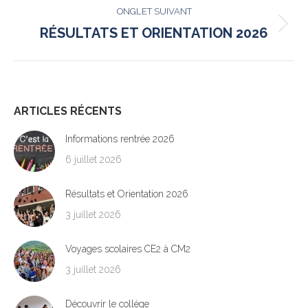
COMMENTAIRE
ONGLET SUIVANT
Onglet
RÉSULTATS ET ORIENTATION 2026
suivant
ARTICLES RÉCENTS
Informations rentrée 2026
6 juillet 2026
Résultats et Orientation 2026
3 juillet 2026
Voyages scolaires CE2 à CM2
3 juillet 2026
Découvrir le collège