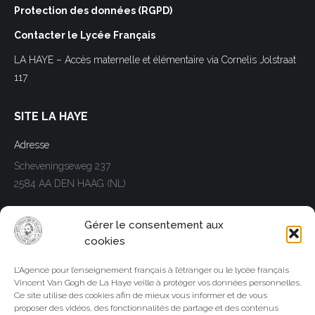
Protection des données (RGPD)
Contacter le Lycée Français
LA HAYE – Accès maternelle et élémentaire via Cornelis Jolstraat
117
SITE LA HAYE
Adresse
Scheveningseweg 237
2584 AA DEN HAAG (NL)
Telephone
Gérer le consentement aux
Tél. +31(0)70.3066920
cookies
Trouvez nous sur :
L’Agence pour l’enseignement français à l’étranger ou le lycée français
Facebook
LinkedIn
Instagram
Whatsapp
Vincent Van Gogh de La Haye veille à protéger vos données personnelles.
page
page
page
page
Ce site utilise des cookies afin de mieux vous informer et de vous
SITE AMSTERDAM
opens
opens
opens
opens
proposer des vidéos, des fonctionnalités de partage et des contenus