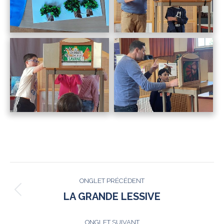
NAVIGATION
ONGLET PRÉCÉDENT
DE
Onglet
LA GRANDE LESSIVE
précédent
COMMENTAIRE
ONGLET SUIVANT