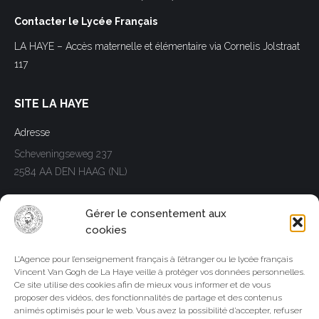
Contacter le Lycée Français
LA HAYE – Accès maternelle et élémentaire via Cornelis Jolstraat
117
SITE LA HAYE
Adresse
Scheveningseweg 237
2584 AA DEN HAAG (NL)
Telephone
Gérer le consentement aux
Tél. +31(0)70.3066920
cookies
Trouvez nous sur :
L’Agence pour l’enseignement français à l’étranger ou le lycée français
Facebook
LinkedIn
Instagram
Whatsapp
Vincent Van Gogh de La Haye veille à protéger vos données personnelles.
page
page
page
page
Ce site utilise des cookies afin de mieux vous informer et de vous
SITE AMSTERDAM
opens
opens
opens
opens
proposer des vidéos, des fonctionnalités de partage et des contenus
animés optimisés pour le web. Vous avez la possibilité d’accepter, refuser
in
in
in
in