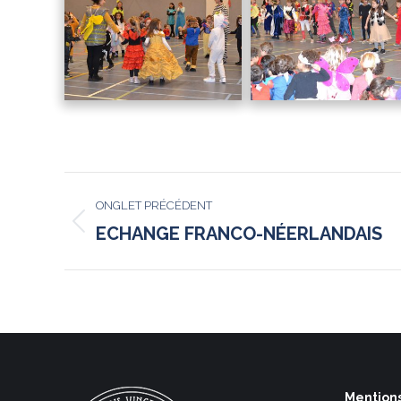
NAVIGATION
ONGLET PRÉCÉDENT
DE
Onglet
ECHANGE FRANCO-NÉERLANDAIS
précédent
COMMENTAIRE
Mentions