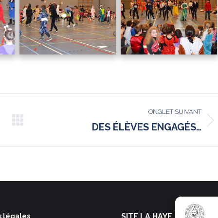
ONGLET SUIVANT
Onglet
DES ÉLÈVES ENGAGÉS…
suivant
SITE LA HAYE
 légales