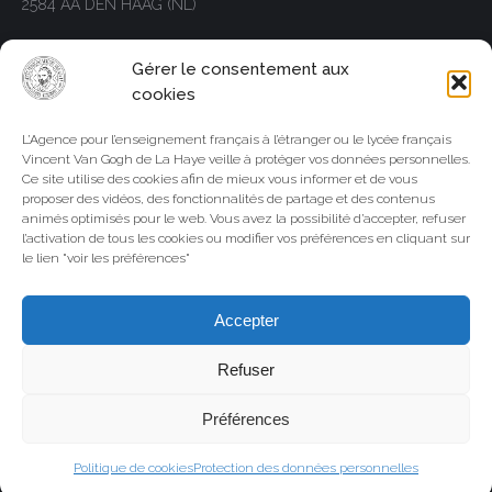
2584 AA DEN HAAG (NL)
Telephone
Gérer le consentement aux
Tél. +31(0)70.3066920
cookies
Trouvez nous sur :
L’Agence pour l’enseignement français à l’étranger ou le lycée français
Facebook
LinkedIn
Instagram
Whatsapp
Vincent Van Gogh de La Haye veille à protéger vos données personnelles.
page
page
page
page
Ce site utilise des cookies afin de mieux vous informer et de vous
SITE AMSTERDAM
opens
opens
opens
opens
proposer des vidéos, des fonctionnalités de partage et des contenus
animés optimisés pour le web. Vous avez la possibilité d’accepter, refuser
in
in
in
in
Adresse
l’activation de tous les cookies ou modifier vos préférences en cliquant sur
new
new
new
new
le lien "voir les préférences"
Rustenburgerstraat 246
window
window
window
window
1073 GK AMSTERDAM (NL)
Accepter
Telephone
Refuser
Tél. +31(0)20.6446507
Trouvez nous sur :
Préférences
Facebook
LinkedIn
Instagram
Whatsapp
page
page
page
page
Politique de cookies
Protection des données personnelles
Go
opens
opens
opens
opens