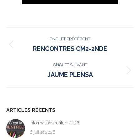
NAVIGATION
ONGLET PRÉCÉDENT
DE
Onglet
RENCONTRES CM2-2NDE
précédent
COMMENTAIRE
ONGLET SUIVANT
Onglet
JAUME PLENSA
suivant
ARTICLES RÉCENTS
Informations rentrée 2026
6 juillet 2026